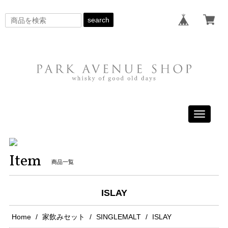
search
Toggle
navigati
Item
商品一覧
ISLAY
Home
家飲みセット
SINGLEMALT
ISLAY