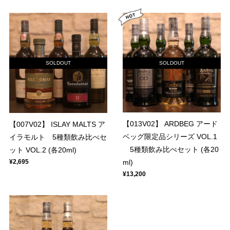
SOLDOUT
SOLDOUT
【013V02】 ARDBEG アード
【007V02】 ISLAY MALTS ア
ベッグ限定品シリーズ VOL.1
イラモルト 5種類飲み比べセ
5種類飲み比べセット (各20
ット VOL.2 (各20ml)
ml)
¥2,695
¥13,200