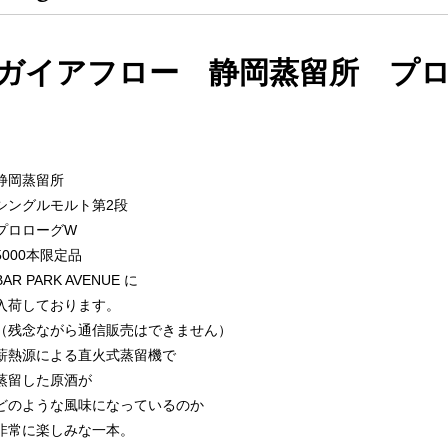
ガイアフロー 静岡蒸留所 プ
静岡蒸留所
シングルモルト第2段
プロローグW
5000本限定品
BAR PARK AVENUE に
入荷しております。
（残念ながら通信販売はできません）
薪熱源による直火式蒸留機で
蒸留した原酒が
どのような風味になっているのか
非常に楽しみな一本。