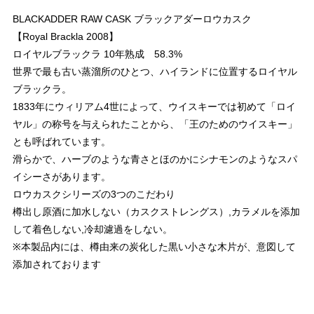
BLACKADDER RAW CASK ブラックアダーロウカスク
【Royal Brackla 2008】
ロイヤルブラックラ 10年熟成 58.3%
世界で最も古い蒸溜所のひとつ、ハイランドに位置するロイヤル
ブラックラ。
1833年にウィリアム4世によって、ウイスキーでは初めて「ロイ
ヤル」の称号を与えられたことから、「王のためのウイスキー」
とも呼ばれています。
滑らかで、ハーブのような青さとほのかにシナモンのようなスパ
イシーさがあります。
ロウカスクシリーズの3つのこだわり
樽出し原酒に加水しない（カスクストレングス）,カラメルを添加
して着色しない,冷却濾過をしない。
※本製品内には、樽由来の炭化した黒い小さな木片が、意図して
添加されております