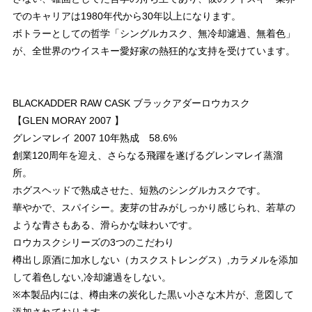
でのキャリアは1980年代から30年以上になります。
ボトラーとしての哲学「シングルカスク、無冷却濾過、無着色」
が、全世界のウイスキー愛好家の熱狂的な支持を受けています。
BLACKADDER RAW CASK ブラックアダーロウカスク
【GLEN MORAY 2007 】
グレンマレイ 2007 10年熟成 58.6%
創業120周年を迎え、さらなる飛躍を遂げるグレンマレイ蒸溜
所。
ホグスヘッドで熟成させた、短熟のシングルカスクです。
華やかで、スパイシー。麦芽の甘みがしっかり感じられ、若草の
ような青さもある、滑らかな味わいです。
ロウカスクシリーズの3つのこだわり
樽出し原酒に加水しない（カスクストレングス）,カラメルを添加
して着色しない,冷却濾過をしない。
※本製品内には、樽由来の炭化した黒い小さな木片が、意図して